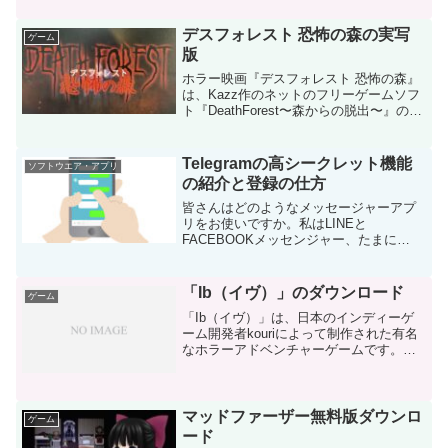
パソコンのハードディスクをバックアッ
プできる無料のソフトはいくつかありま
デスフォレスト 恐怖の森の実写
ゲーム
す。以下に代表的な...
版
ホラー映画『デスフォレスト 恐怖の森』
は、Kazz作のネットのフリーゲームソフ
ト『DeathForest〜森からの脱出〜』の実
写版として製作された、日本映画です。
通称は「恐怖の森」で呼ばれています。
「恐怖の森」の製作者はフリーソフトで
Telegramの高シークレット機能
ソフトウエア・アプリ
ありな...
の紹介と登録の仕方
皆さんはどのようなメッセージャーアプ
リをお使いですか。私はLINEと
FACEBOOKメッセンジャー、たまに
Skypeを利用しています。LINEは日本、
台湾、タイ、トルクメニスタンの4カ国の
み人気ですが、欧米ではそれほど利用さ
「Ib（イヴ）」のダウンロード
ゲーム
れていません。な...
「Ib（イヴ）」は、日本のインディーゲ
ーム開発者kouriによって制作された有名
なホラーアドベンチャーゲームです。
RPGツクール2000を使用して開発され、
最初に2012年に公開されました。このゲ
ームは、独自の芸術的なスタイルと心理
的な恐怖...
マッドファーザー無料版ダウンロ
ゲーム
ード