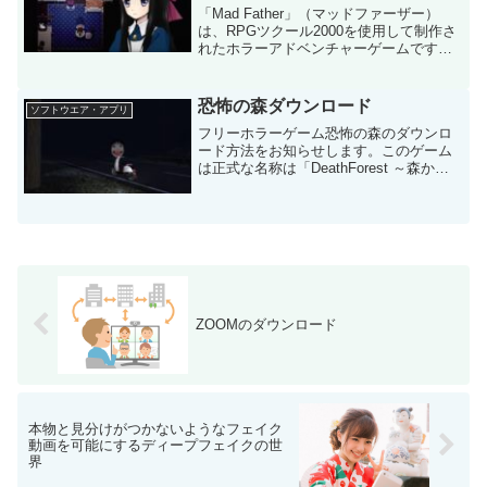
「Mad Father」（マッドファーザー）
は、RPGツクール2000を使用して制作さ
れたホラーアドベンチャーゲームです
が、このゲームのリメイク版がSteamや
Nintendo Switchで有料配信中です。
「Mad Father」は、独特...
恐怖の森ダウンロード
ソフトウエア・アプリ
フリーホラーゲーム恐怖の森のダウンロ
ード方法をお知らせします。このゲーム
は正式な名称は「DeathForest ～森から
の脱出～【増殖】」ですがゲームのオー
プニングで現れる恐怖の森の文字の方が
有名になって、通称は恐怖の森で呼ばれ
ています。こ...
ZOOMのダウンロード
本物と見分けがつかないようなフェイク
動画を可能にするディープフェイクの世
界