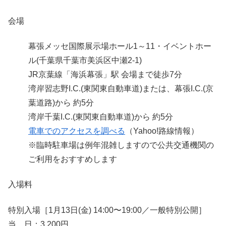
会場
幕張メッセ国際展示場ホール1～11・イベントホー
ル(千葉県千葉市美浜区中瀬2-1)
JR京葉線「海浜幕張」駅 会場まで徒歩7分
湾岸習志野I.C.(東関東自動車道)または、幕張I.C.(京
葉道路)から 約5分
湾岸千葉I.C.(東関東自動車道)から 約5分
電車でのアクセスを調べる
（Yahoo!路線情報）
※臨時駐車場は例年混雑しますので公共交通機関の
ご利用をおすすめします
入場料
特別入場［1月13日(金) 14:00〜19:00／一般特別公開］
当 日：3,200円